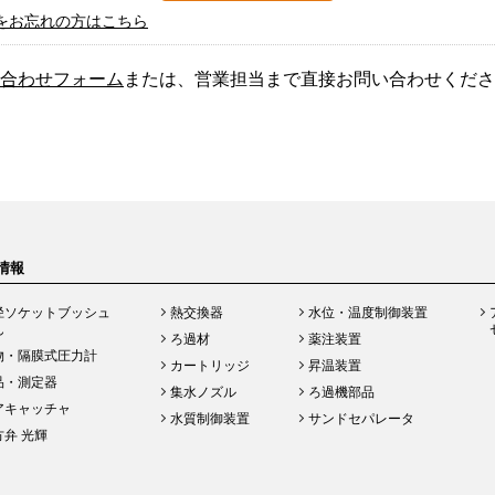
をお忘れの方はこちら
合わせフォーム
または、営業担当まで直接お問い合わせくださ
情報
径ソケットブッシュ
熱交換器
水位・温度制御装置
ん
ろ過材
薬注装置
物・隔膜式圧力計
カートリッジ
昇温装置
品・測定器
集水ノズル
ろ過機部品
アキャッチャ
水質制御装置
サンドセパレータ
方弁 光輝