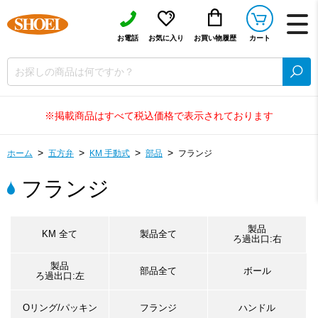
お電話
お気に入り
お買い物履歴
カート
※掲載商品はすべて税込価格で表示されております
ホーム
五方弁
KM 手動式
部品
フランジ
フランジ
製品
KM 全て
製品全て
ろ過出口:右
製品
部品全て
ボール
ろ過出口:左
Oリング/パッキン
フランジ
ハンドル