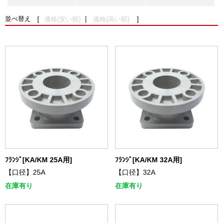
並べ替え
価格(安い順)
価格(高い順)
ﾌﾗﾝｼﾞ[KA/KM 25A用]
ﾌﾗﾝｼﾞ[KA/KM 32A用]
【口径】25A
【口径】32A
在庫有り
在庫有り