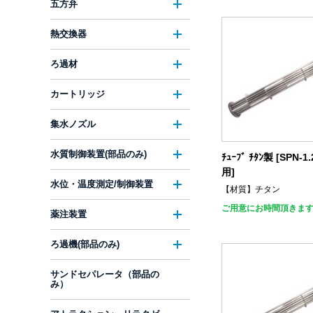
五方弁
熱交換器
ろ過材
カートリッジ
集水ノズル
水質制御装置(部品のみ)
ﾁｭｰﾌﾞ ﾁﾀﾝ製 [SPN-1.
用]
水位・温度測定/制御装置
【材質】チタン
ご用意にお時間頂きま
薬注装置
ろ過機(部品のみ)
サンドセパレータ（部品の
み）