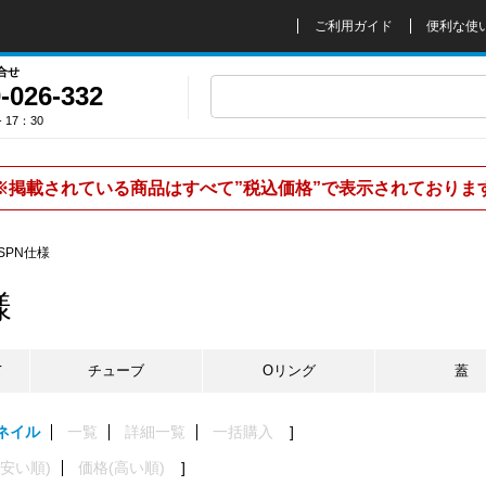
ご利用ガイド
便利な使
合せ
-026-332
 17：30
※掲載されている商品はすべて”税込価格”で表示されておりま
SPN仕様
様
て
チューブ
Oリング
蓋
ネイル
一覧
詳細一覧
一括購入
(安い順)
価格(高い順)