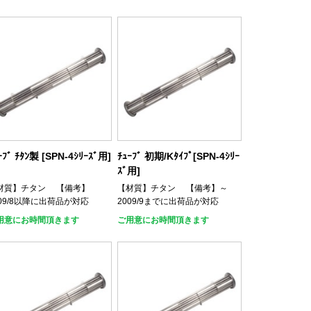
ｰﾌﾞ ﾁﾀﾝ製 [SPN-4ｼﾘｰｽﾞ用]
ﾁｭｰﾌﾞ 初期/Kﾀｲﾌﾟ[SPN-4ｼﾘｰ
ｽﾞ用]
材質】チタン 【備考】
【材質】チタン 【備考】～
009/8以降に出荷品が対応
2009/9までに出荷品が対応
用意にお時間頂きます
ご用意にお時間頂きます