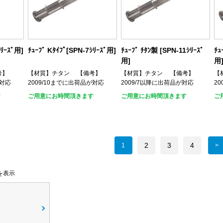
ｼﾘｰｽﾞ用]
ﾁｭｰﾌﾞ Kﾀｲﾌﾟ[SPN-7ｼﾘｰｽﾞ用]
ﾁｭｰﾌﾞ ﾁﾀﾝ製 [SPN-11ｼﾘｰｽﾞ
ﾁｭ
用]
用
考】
【材質】チタン 【備考】
【材質】チタン 【備考】
【
が対応
2009/10までに出荷品が対応
2009/7以降に出荷品が対応
2
す
ご用意にお時間頂きます
ご用意にお時間頂きます
ご
2
3
4
1
0を表示