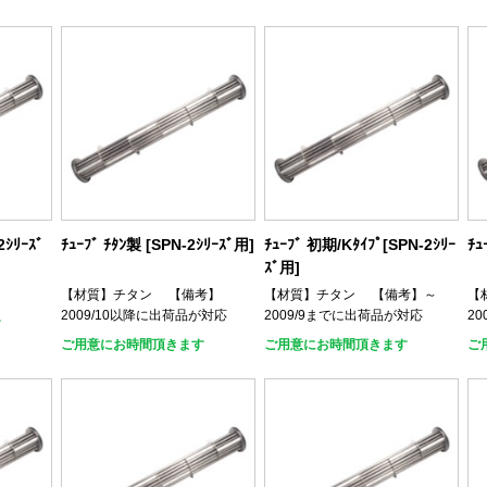
2ｼﾘｰｽﾞ
ﾁｭｰﾌﾞ ﾁﾀﾝ製 [SPN-2ｼﾘｰｽﾞ用]
ﾁｭｰﾌﾞ 初期/Kﾀｲﾌﾟ[SPN-2ｼﾘｰ
ﾁｭ
ｽﾞ用]
【材質】チタン 【備考】
【材質】チタン 【備考】～
【
2009/10以降に出荷品が対応
2009/9までに出荷品が対応
2
す
ご用意にお時間頂きます
ご用意にお時間頂きます
ご