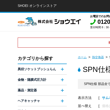
SHOEI オンラインストア
お電話でのお問
0120
受付時間 8：30 -
ホーム
熱交換器
カテゴリから探す
SPN仕
異径ソケットブッシュらん
金物・隔膜式圧力計
SPN仕様 部品全
薬品・測定器
表示方法
サム
ヘアキャッチャ
並べ替え
価格