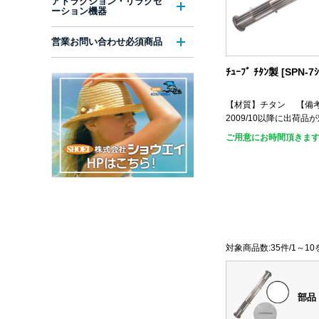
アトラクション・リラクゼ
ーション機器
営業お問い合わせ必須商品
ﾁｭｰﾌﾞ ﾁﾀﾝ製 [SPN-7
【材質】チタン 【備
2009/10以降に出荷品
ご用意にお時間頂きま
対象商品数:35件/1～1
部品