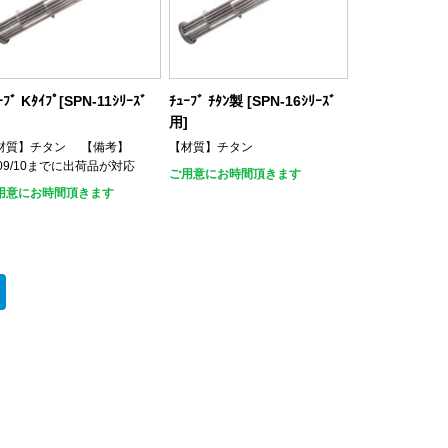
ｰﾌﾞ Kﾀｲﾌﾟ[SPN-11ｼﾘｰｽﾞ
ﾁｭｰﾌﾞ ﾁﾀﾝ製 [SPN-16ｼﾘｰｽﾞ
]
用]
材質】チタン 【備考】
【材質】チタン
009/10までに出荷品が対応
ご用意にお時間頂きます
用意にお時間頂きます