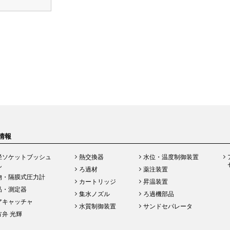
情報
径ソケットブッシュ
熱交換器
水位・温度制御装置
ん
ろ過材
薬注装置
物・隔膜式圧力計
カートリッジ
昇温装置
品・測定器
集水ノズル
ろ過機部品
アキャッチャ
水質制御装置
サンドセパレータ
方弁 光輝