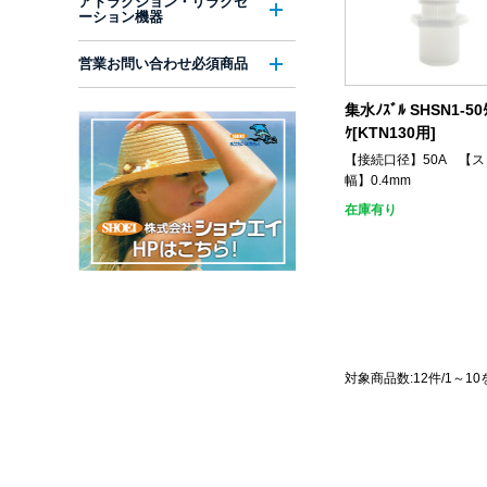
アトラクション・リラクゼ
ーション機器
営業お問い合わせ必須商品
集水ﾉｽﾞﾙ SHSN1-50ﾀ
ｹ[KTN130用]
【接続口径】50A 【
幅】0.4mm
在庫有り
対象商品数:12件/1～1