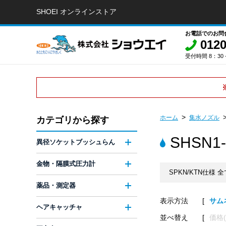
SHOEI オンラインストア
お電話でのお問
0120
受付時間 8：30 -
ホーム
集水ノズル
カテゴリから探す
SHSN1
異径ソケットブッシュらん
金物・隔膜式圧力計
SPKN/KTN仕様 全
薬品・測定器
表示方法
サム
ヘアキャッチャ
並べ替え
価格