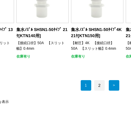
ｲﾌﾟ 13
集水ﾉｽﾞﾙ SHSN1-50ﾀｲﾌﾟ 21
集水ﾉｽﾞﾙ SHSN1-50ﾀｲﾌﾟ4K
集水
ｹ[KTN140用]
21ｹ[KTN150用]
21
スリット
【接続口径】50A 【スリット
【耐圧】4K 【接続口径】
【
幅】0.4mm
50A 【スリット幅】0.4mm
5
在庫有り
在庫有り
在
2
1
0を表示