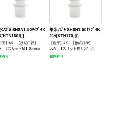
ﾉｽﾞﾙ SHSN1-50ﾀｲﾌﾟ4K
集水ﾉｽﾞﾙ SHSN1-50ﾀｲﾌﾟ4K
ｹ[KTN160用]
21ｹ[KTN170用]
耐圧】4K 【接続口径】
【耐圧】4K 【接続口径】
0A 【スリット幅】0.4mm
50A 【スリット幅】0.4mm
庫有り
在庫有り