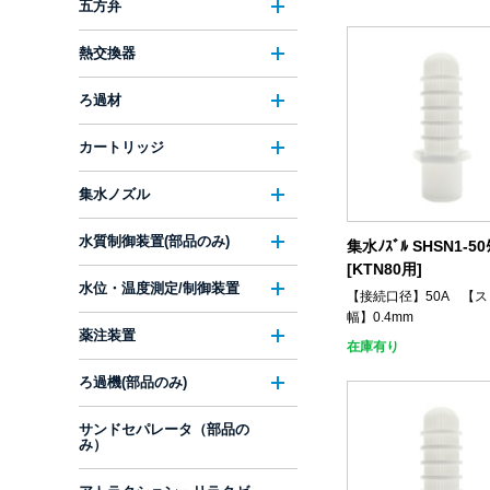
五方弁
熱交換器
ろ過材
カートリッジ
集水ノズル
水質制御装置(部品のみ)
集水ﾉｽﾞﾙ SHSN1-50ﾀ
[KTN80用]
水位・温度測定/制御装置
【接続口径】50A 【
幅】0.4mm
薬注装置
在庫有り
ろ過機(部品のみ)
サンドセパレータ（部品の
み）