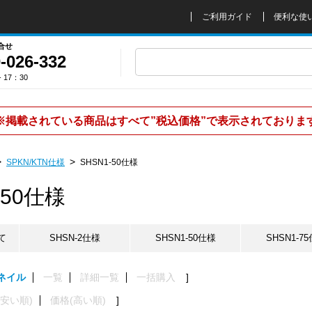
ご利用ガイド
便利な使
合せ
-026-332
 17：30
※掲載されている商品はすべて”税込価格”で表示されておりま
SPKN/KTN仕様
SHSN1-50仕様
-50仕様
て
SHSN-2仕様
SHSN1-50仕様
SHSN1-7
ネイル
一覧
詳細一覧
一括購入
(安い順)
価格(高い順)